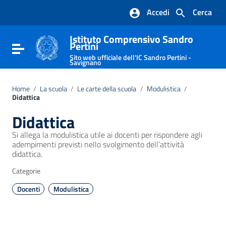
Vai ai contenuti
Accedi
Cerca
Vai al menu di navigazione
Vai al footer
Istituto Comprensivo Sandro
Pertini
Attiva / disattiva la navigazione
Sito web ufficiale dell'IC Sandro Pertini -
Savignano
Home
/
La scuola
/
Le carte della scuola
/
Modulistica
/
Didattica
Didattica
Si allega la modulistica utile ai docenti per rispondere agli
adempimenti previsti nello svolgimento dell’attività
didattica.
Categorie
Docenti
Modulistica