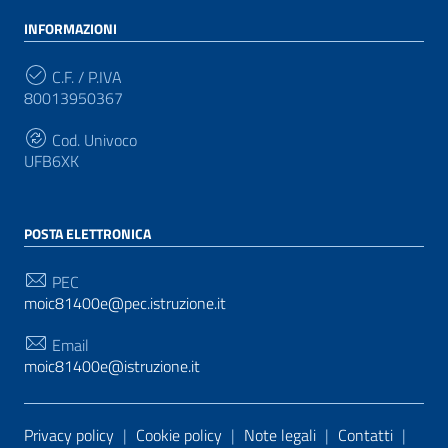
INFORMAZIONI
C.F. / P.IVA
80013950367
Cod. Univoco
UFB6XK
POSTA ELETTRONICA
PEC
moic81400e@pec.istruzione.it
Email
moic81400e@istruzione.it
Sezione Link Utili
Privacy policy
|
Cookie policy
|
Note legali
|
Contatti
|